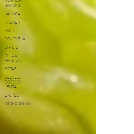
MASITAS-
SNACKS
JANUCA
KASHER
FACIL
COMPLEJA
DIFICIL
OLLA A
PRESION
SOPAS
OLLA DE
COCCION
LENTA
LACTEO
MICROONDAS