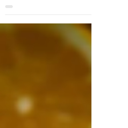
Este pescado al horno mediterráneo rebosa de
vibrantes sabores gracias a las hierbas
frescas, el limón, los tomates cherry y un
toque...