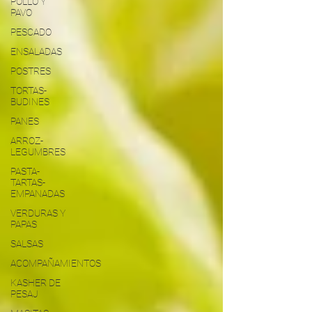
POLLO Y
PAVO
PESCADO
ENSALADAS
POSTRES
TORTAS-
BUDINES
PANES
ARROZ-
LEGUMBRES
PASTA-
TARTAS-
EMPANADAS
VERDURAS Y
PAPAS
SALSAS
ACOMPAÑAMIENTOS
KASHER DE
PESAJ