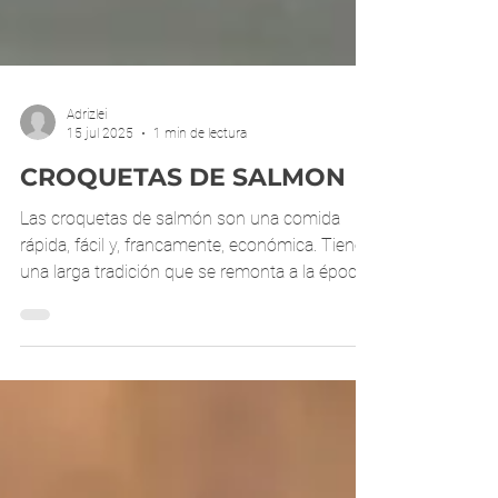
Adrizlei
15 jul 2025
1 min de lectura
CROQUETAS DE SALMON
Las croquetas de salmón son una comida
rápida, fácil y, francamente, económica. Tienen
una larga tradición que se remonta a la época
de...