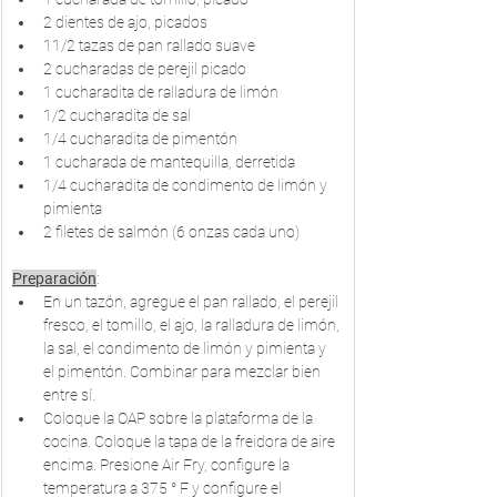
2 dientes de ajo, picados
11/2 tazas de pan rallado suave
2 cucharadas de perejil picado
1 cucharadita de ralladura de limón
1/2 cucharadita de sal
1/4 cucharadita de pimentón
1 cucharada de mantequilla, derretida
1/4 cucharadita de condimento de limón y 
pimienta
2 filetes de salmón (6 onzas cada uno)
Preparación
:
En un tazón, agregue el pan rallado, el perejil 
fresco, el tomillo, el ajo, la ralladura de limón, 
la sal, el condimento de limón y pimienta y 
el pimentón. Combinar para mezclar bien 
entre sí.
Coloque la OAP sobre la plataforma de la 
cocina. Coloque la tapa de la freidora de aire 
encima. Presione Air Fry, configure la 
temperatura a 375 ° F y configure el 