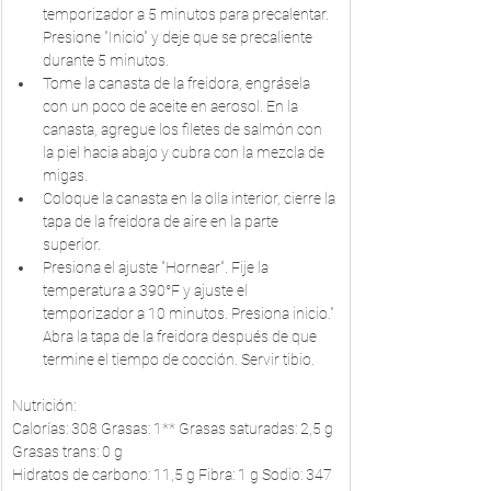
temporizador a 5 minutos para precalentar. 
Presione "Inicio" y deje que se precaliente 
durante 5 minutos.
Tome la canasta de la freidora, engrásela 
con un poco de aceite en aerosol. En la 
canasta, agregue los filetes de salmón con 
la piel hacia abajo y cubra con la mezcla de 
migas.
Coloque la canasta en la olla interior, cierre la 
tapa de la freidora de aire en la parte 
superior.
Presiona el ajuste "Hornear". Fije la 
temperatura a 390°F y ajuste el 
temporizador a 10 minutos. Presiona inicio." 
Abra la tapa de la freidora después de que 
termine el tiempo de cocción. Servir tibio.
Nutrición:
Calorías: 308 Grasas: 1** Grasas saturadas: 2,5 g 
Grasas trans: 0 g
Hidratos de carbono: 11,5 g Fibra: 1 g Sodio: 347 