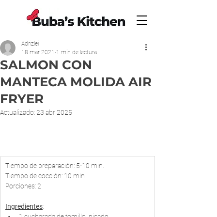
Adrizlei
18 mar 2021
1 min de lectura
SALMON CON
MANTECA MOLIDA AIR
FRYER
Actualizado:
23 abr 2025
​Tiempo de preparación: 5-10 min.
Tiempo de cocción: 10 min.
Porciones: 2
Ingredientes
:
1 cucharada de tomillo, picado