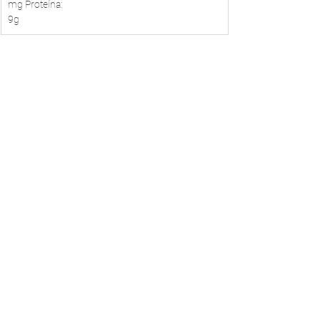
mg Proteína:
9g