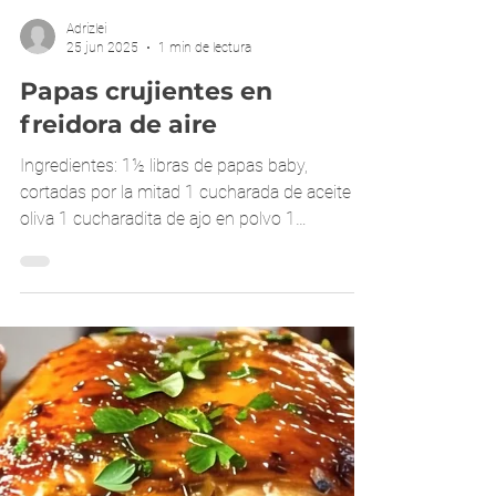
Adrizlei
25 jun 2025
1 min de lectura
Papas crujientes en
freidora de aire
Ingredientes: 1½ libras de papas baby,
cortadas por la mitad 1 cucharada de aceite de
oliva 1 cucharadita de ajo en polvo 1
cucharadita...