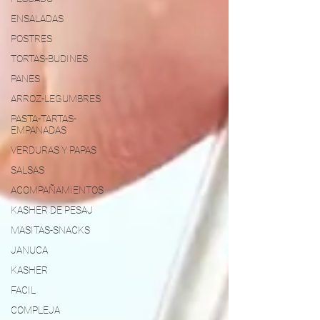
ENSALADAS
POSTRES
TORTAS-BUDINES
PANES
ARROZ-LEGUMBRES
PASTA-TARTAS-
EMPANADAS
VERDURAS Y PAPAS
SALSAS
ACOMPAÑAMIENTOS
KASHER DE PESAJ
MASITAS-SNACKS
JANUCA
KASHER
FACIL
COMPLEJA