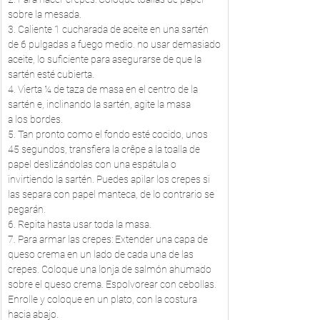
sobre la mesada.
3. Caliente 1 cucharada de aceite en una sartén  
de 6 pulgadas a fuego medio. no usar demasiado
aceite, lo suficiente para asegurarse de que la 
sartén esté cubierta.
4. Vierta ¼ de taza de masa en el centro de la 
sartén e, inclinando la sartén, agite la masa
a los bordes.
5. Tan pronto como el fondo esté cocido, unos 
45 segundos, transfiera la crêpe a la toalla de 
papel deslizándolas con una espátula o 
invirtiendo la sartén. Puedes apilar los crepes si 
las separa con papel manteca, de lo contrario se 
pegarán.
6. Repita hasta usar toda la masa.
7. Para armar las crepes: Extender una capa de 
queso crema en un lado de cada una de las 
crepes. Coloque una lonja de salmón ahumado 
sobre el queso crema. Espolvorear con cebollas. 
Enrolle y coloque en un plato, con la costura 
hacia abajo.