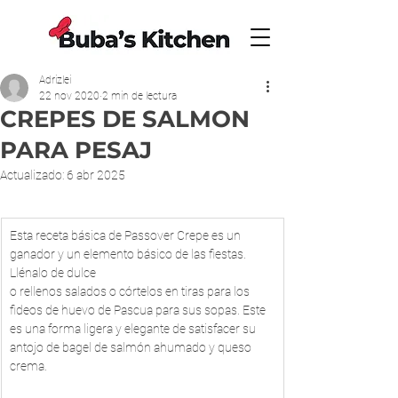
Adrizlei
22 nov 2020
2 min de lectura
CREPES DE SALMON
PARA PESAJ
Actualizado:
6 abr 2025
​Esta receta básica de Passover Crepe es un 
ganador y un elemento básico de las fiestas. 
Llénalo de dulce
o rellenos salados o córtelos en tiras para los 
fideos de huevo de Pascua para sus sopas. Este
es una forma ligera y elegante de satisfacer su 
antojo de bagel de salmón ahumado y queso 
crema.