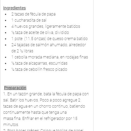
Ingredientes
:
2 tazas de fécula de papa
1 cucharadita de sal
4 huevos grandes, ligeramente batidos
½ taza de aceite de oliva, dividido
1 pote  (11.5 onzas) de queso crema batido
24 tajadas de salmón ahumado, alrededor 
de 2 ½ libras
1 cebolla morada mediana, en rodajas finas
½ taza de alcaparras, escurridas
¼ taza de cebollín fresco picado
Preparación
:
1. En un tazón grande, bata la fécula de papa con 
sal. Batir los huevos. Poco a poco agregue 2
tazas de agua en un chorro continuo, batiendo 
continuamente hasta que tenga una
masa fina. Enfriar en el refrigerador por 15 
minutos.
2. Para hacer crêpes: Coloque toallas de papel 