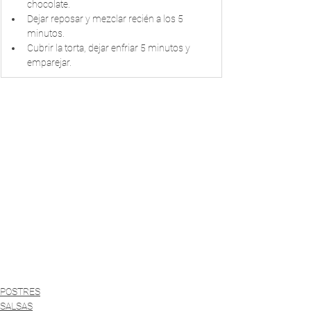
chocolate. 
Dejar reposar y mezclar recién a los 5 
minutos. 
Cubrir la torta, dejar enfriar 5 minutos y 
emparejar.
POSTRES
SALSAS