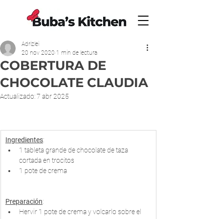
Adrizlei
20 nov 2020
1 min de lectura
COBERTURA DE
CHOCOLATE CLAUDIA
Actualizado:
7 abr 2025
Ingredientes
:
1 tableta grande de chocolate de taza 
cortada en trocitos
1 pote de crema
Preparación
:
Hervir 1 pote de crema y volcarlo sobre el 