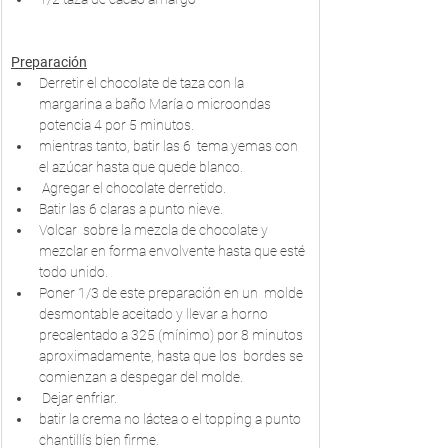
Preparación
Derretir el chocolate de taza con la 
margarina a baño María o microondas 
potencia 4 por 5 minutos. 
mientras tanto, batir las 6  tema yemas con 
el azúcar hasta que quede blanco.
 Agregar el chocolate derretido. 
Batir las 6 claras a punto nieve. 
Volcar  sobre la mezcla de chocolate y 
mezclar en forma envolvente hasta que esté 
todo unido. 
Poner 1/3 de este preparación en un  molde 
desmontable aceitado y llevar a horno 
precalentado a 325 (mínimo) por 8 minutos 
aproximadamente, hasta que los  bordes se 
comienzan a despegar del molde.
 Dejar enfriar.  
batir la crema no láctea o el topping a punto 
chantillís bien firme. 