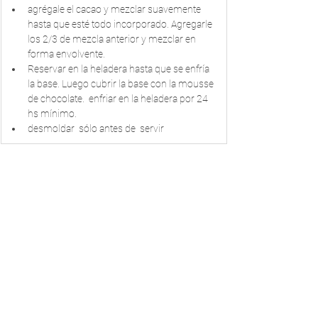
agrégale el cacao y mezclar suavemente 
hasta que esté todo incorporado. Agregarle 
los 2/3 de mezcla anterior y mezclar en 
forma envolvente. 
Reservar en la heladera hasta que se enfría 
la base. Luego cubrir la base con la mousse 
de chocolate.  enfriar en la heladera por 24 
hs mínimo.  
desmoldar  sólo antes de  servir