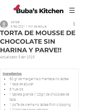
Adrizlei
6 feb 2021
1 min de lectura
TORTA DE MOUSSE DE
CHOCOLATE SIN
HARINA Y PARVE!!
Actualizado:
5 abr 2025
Ingredientes
80 gr de margarina o manteca no láctea 
1 taza de azúcar
6 huevos
1 tableta grande (120gr) de chocolate de 
taza
1 poTe de crema no láctea Rich o topping
1/2 taza de cacao amargo 