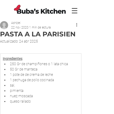
Adrizlei
22 nov 2020
1 min de lectura
PASTA A LA PARISIEN
Actualizado:
24 abr 2025
Ingredientes
:
250 Gr de champiñones o 1 lata chica
50 Gr de manteca
1 pote de de crema de leche 
1 pechuga de pollo cocinada 
sal, 
pimienta
nuez moscada 
queso rallado