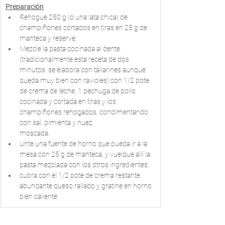
Preparación
Rehogue 250 g (o una lata chica) de 
champiñones cortados en tiras en 25 g de 
manteca y reserve. 
Mezcle la pasta cocinada al dente 
(tradicionalmente esta receta de dos
minutos  se elabora con tallarines aunque 
queda muy bien con ravioles) con 1/2 pote 
de crema de leche, 1 pechuga de pollo 
cocinada y cortada en tiras y los 
champiñones rehogados, condimentando 
con sal, pimienta y nuez 
moscada. 
Unte una fuente de horno que pueda ir a la 
mesa con 25 g de manteca, y vuelque allí la 
pasta mezclada con los otros ingredientes,
cubra con el 1/2 pote de crema restante, 
abundante queso rallado y gratine en horno 
bien caliente