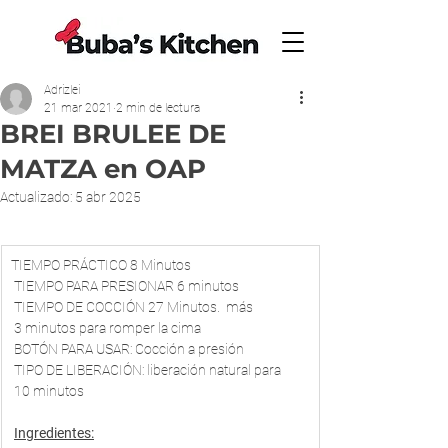
Adrizlei
21 mar 2021
2 min de lectura
BREI BRULEE DE
MATZA en OAP
Actualizado:
5 abr 2025
​TIEMPO PRÁCTICO 8 Minutos
 TIEMPO PARA PRESIONAR 6 minutos
 TIEMPO DE COCCIÓN 27 Minutos.  más
 3 minutos para romper la cima
 BOTÓN PARA USAR: Cocción a presión
 TIPO DE LIBERACIÓN: liberación natural para
 10 minutos
Ingredientes: