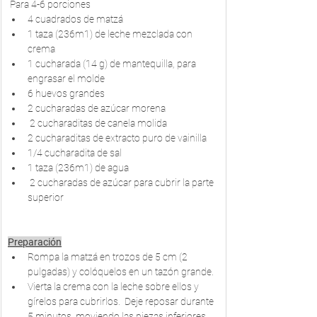
 Para 4-6 porciones
4 cuadrados de matzá
1 taza (236m1) de leche mezclada con 
crema
1 cucharada (14 g) de mantequilla, para 
engrasar el molde
6 huevos grandes
2 cucharadas de azúcar morena
 2 cucharaditas de canela molida
2 cucharaditas de extracto puro de vainilla  
1/4 cucharadita de sal
1 taza (236m1) de agua
 2 cucharadas de azúcar para cubrir la parte 
superior
Preparación
Rompa la matzá en trozos de 5 cm (2 
pulgadas) y colóquelos en un tazón grande.
Vierta la crema con la leche sobre ellos y 
gírelos para cubrirlos.  Deje reposar durante 
5 minutos, moviendo las piezas inferiores 