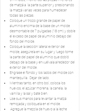
de matzá a  la parte superior y presionando 
la matzá varias veces para humedecer 
todas las piezas.
Coloque un trozo grande de papel de 
aluminio encima de la base de un molde 
desmontable de 7 pulgadas (18 cm) y doble 
el exceso de papel de aluminio debajo del 
fondo del molde.
Coloque la sección lateral exterior del 
molde, asegúrela en su lugar y luego tome 
la parte del papel de aluminio que dobló 
debajo de la base y envuélvala alrededor del 
exterior del molde.
Engrase el fondo y los lados del molde con 
mantequilla.  Dejar de lado.
Mientras tanto, en otro bol, coloca los 
huevos, el azúcar morena, la canela, la 
vainilla y la sal y bate bien.
Use sus manos para levantar la matzá 
remojada y colóquela en el molde. 
 Agregue la mezcla de huevo a la leche 