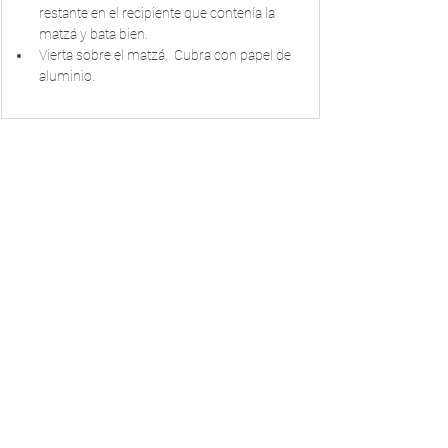
restante en el recipiente que contenía la 
matzá y bata bien.  
Vierta sobre el matzá.  Cubra con papel de 
aluminio.