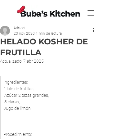
Adrizlei
20 nov 2020
1 min de lectura
HELADO KOSHER DE
FRUTILLA
Actualizado:
7 abr 2025
​Ingredientes:
1 kilo de frutillas,
 Azúcar 2 tazas grandes,
 3 claras, 
Jugo de limón
Procedimiento: