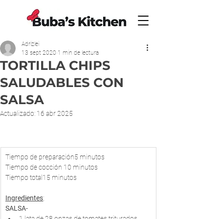
Adrizlei
13 sept 2020
1 min de lectura
TORTILLA CHIPS
SALUDABLES CON
SALSA
Actualizado:
16 abr 2025
Tiempo de preparación5 minutos
Tiempo de cocción 10 minutos
Tiempo total15 minutos
Ingredientes
;
SALSA
-
1 lata de 28 onzas de tomates triturados