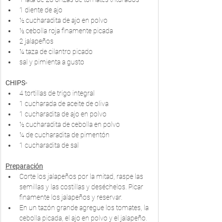
1 diente de ajo
½ cucharadita de ajo en polvo
½ cebolla roja finamente picada
2 jalapeños
¼ taza de cilantro picado
sal y pimienta a gusto
CHIPS
-
4 tortillas de trigo integral
1 cucharada de aceite de oliva
1 cucharadita de ajo en polvo
½ cucharadita de cebolla en polvo
¼ de cucharadita de pimentón 
1 cucharadita de sal
Preparación
Corte los jalapeños por la mitad, raspe las 
semillas y las costillas y deséchelos. Picar 
finamente los jalapeños y reservar.
En un tazón grande agregue los tomates, la 
cebolla picada, el ajo en polvo y el jalapeño.