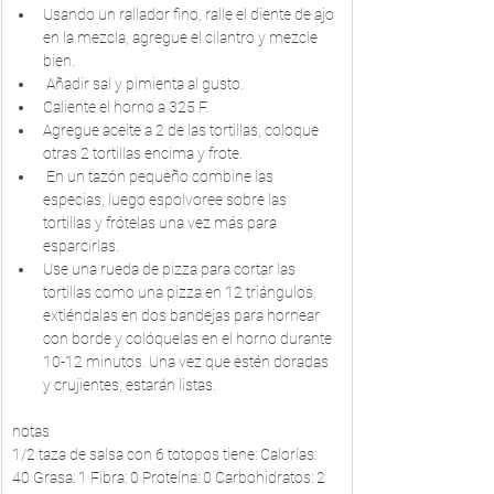
Usando un rallador fino, ralle el diente de ajo 
en la mezcla, agregue el cilantro y mezcle 
bien.
 Añadir sal y pimienta al gusto.
Caliente el horno a 325 F. 
Agregue aceite a 2 de las tortillas, coloque 
otras 2 tortillas encima y frote.
 En un tazón pequeño combine las 
especias, luego espolvoree sobre las 
tortillas y frótelas una vez más para 
esparcirlas.
Use una rueda de pizza para cortar las 
tortillas como una pizza en 12 triángulos, 
extiéndalas en dos bandejas para hornear 
con borde y colóquelas en el horno durante 
10-12 minutos. Una vez que estén doradas 
y crujientes, estarán listas.
notas
1/2 taza de salsa con 6 totopos tiene: Calorías: 
40 Grasa: 1 Fibra: 0 Proteína: 0 Carbohidratos: 2