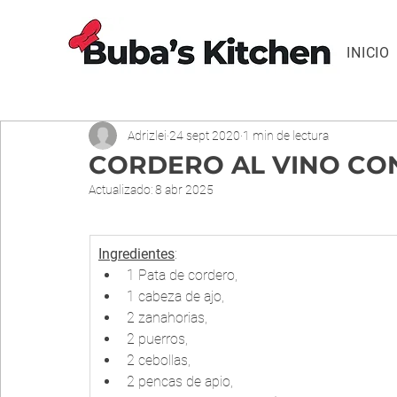
INICIO
Adrizlei
24 sept 2020
1 min de lectura
CORDERO AL VINO CO
Actualizado:
8 abr 2025
Ingredientes
:
1 Pata de cordero, 
1 cabeza de ajo, 
2 zanahorias, 
2 puerros, 
2 cebollas,
2 pencas de apio, 