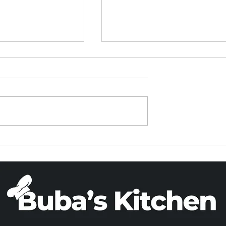
ITO CON
BUDIN DE BANANA
 OLLA A
PARVE (X 2)