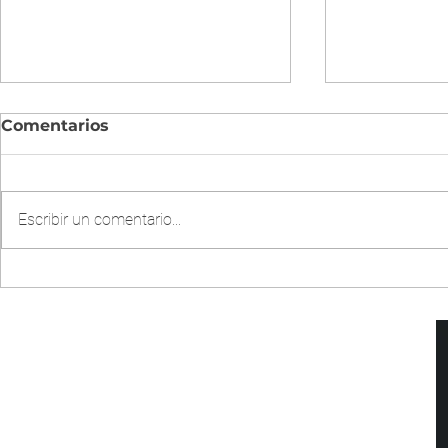
Comentarios
Escribir un comentario...
CHOW MIEN DE POLLO
ARROZ FR
EN OLLA INSTANTÁNEA
POLLO EN
PRESION