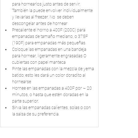
para hornearlos justo antes de servir. 
También la puede envolver individualmente 
y llevarlas al freezer. No  se deben 
descongelar antes de hornear
Precaliente el horno a 400F (200C) para 
empanadas de tamaño mediano, o 375F 
(190F) para empanadas más pequeñas.
Coloque las empanadas en una bandeja 
para hornear, ligeramente engrasadas O 
cubiertas con papel manteca
Pinte las empanadas con la mezcla de yema 
batido; esto les dará un color doradito al 
hornearse
Hornee en las empanadas a 400F por ~ 20 
minutos, o hasta que estén doradas en la 
parte superior.
Sirva las empanadas calientes, solas o con 
la salsa de su preferencia.