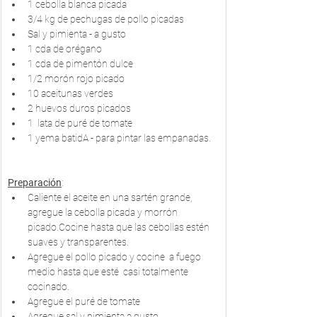
1 cebolla blanca picada
3/4 kg de pechugas de pollo picadas 
Sal y pimienta - a gusto
1 cda de orégano
1 cda de pimentón dulce
1/2 morón rojo picado 
10 aceitunas verdes
2 huevos duros picados
1  lata de puré de tomate
1 yema batidA - para pintar las empanadas.
Preparación
: 
Caliente el aceite en una sartén grande, 
agregue la cebolla picada y morrón 
picado.Cocine hasta que las cebollas estén 
suaves y transparentes.
Agregue el pollo picado y cocine  a fuego 
medio hasta que esté  casi totalmente 
cocinado.  
Agregue el puré de tomate
Agregue sal y pimienta a gusto.