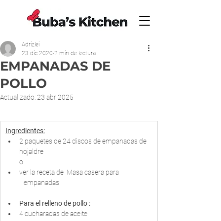
Adrizlei
23 dic 2020
2 min de lectura
EMPANADAS DE
POLLO
Actualizado:
23 abr 2025
Ingredientes:
2 paquetes de 24 discos de empanadas de 
hojaldre 
o
ver la receta de  Masa casera para 
   empanadas
Para el relleno de pollo :
4 cucharadas de aceite