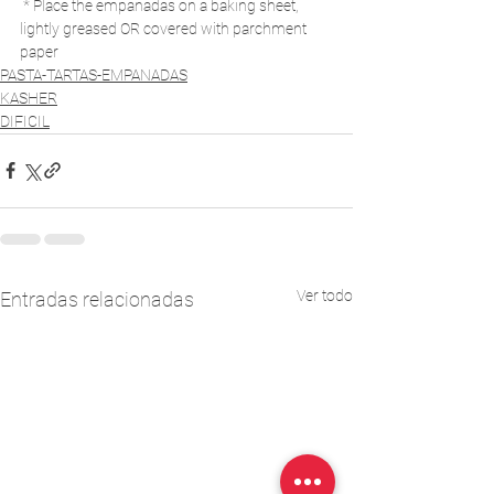
 * Place the empanadas on a baking sheet, 
lightly greased OR covered with parchment 
paper
PASTA-TARTAS-EMPANADAS
KASHER
DIFICIL
Ver todo
Entradas relacionadas