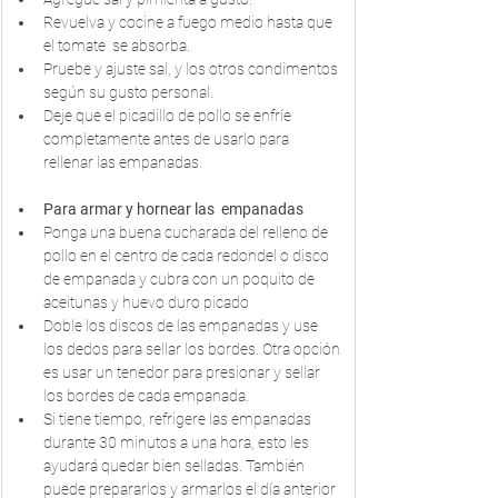
Revuelva y cocine a fuego medio hasta que 
el tomate  se absorba. 
Pruebe y ajuste sal, y los otros condimentos 
según su gusto personal. 
Deje que el picadillo de pollo se enfríe 
completamente antes de usarlo para 
rellenar las empanadas.
Para armar y hornear las  empanadas
Ponga una buena cucharada del relleno de 
pollo en el centro de cada redondel o disco 
de empanada y cubra con un poquito de 
aceitunas y huevo duro picado
Doble los discos de las empanadas y use 
los dedos para sellar los bordes. Otra opción 
es usar un tenedor para presionar y sellar 
los bordes de cada empanada.
Si tiene tiempo, refrigere las empanadas 
durante 30 minutos a una hora, esto les 
ayudará quedar bien selladas. También 
puede prepararlos y armarlos el día anterior 