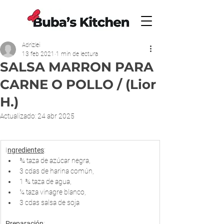
Adrizlei
13 feb 2021
1 min de lectura
SALSA MARRON PARA
CARNE O POLLO / (Lior
H.)
Actualizado:
24 abr 2025
I​
ngredientes
:
¾ taza de azúcar negra, 
3 cdas de harina común, 
1 ¾ taza de agua,
¼ taza vinagre blanco, 
3 cdas salsa de soja
Preparación
: