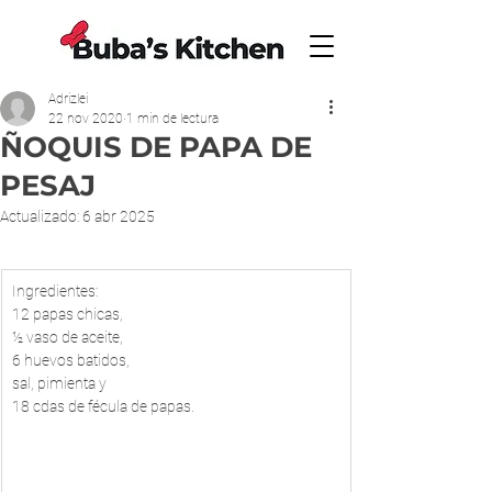
Adrizlei
22 nov 2020
1 min de lectura
ÑOQUIS DE PAPA DE
PESAJ
Actualizado:
6 abr 2025
​Ingredientes:
12 papas chicas, 
½ vaso de aceite, 
6 huevos batidos, 
sal, pimienta y 
18 cdas de fécula de papas.