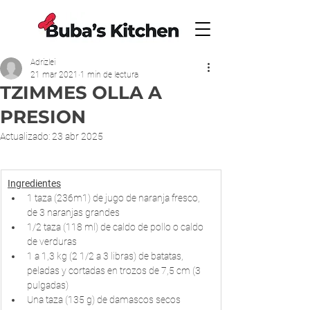
Adrizlei
21 mar 2021
1 min de lectura
TZIMMES OLLA A
PRESION
Actualizado:
23 abr 2025
Ingredientes
1 taza (236m1) de jugo de naranja fresco, 
de 3 naranjas grandes
1/2 taza (118 ml) de caldo de pollo o caldo 
de verduras 
1 a 1,3 kg (2 1/2 a 3 libras) de batatas, 
peladas y cortadas en trozos de 7,5 cm (3 
pulgadas)
Una taza (135 g) de damascos secos 