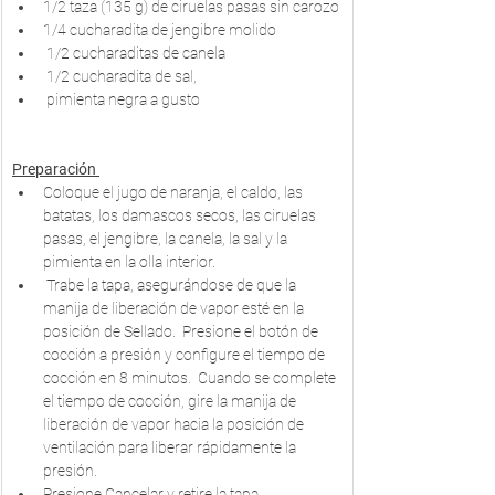
1/2 taza (135 g) de ciruelas pasas sin carozo
1/4 cucharadita de jengibre molido
 1/2 cucharaditas de canela
 1/2 cucharadita de sal,
 pimienta negra a gusto
Preparación 
Coloque el jugo de naranja, el caldo, las 
batatas, los damascos secos, las ciruelas 
pasas, el jengibre, la canela, la sal y la 
pimienta en la olla interior.
 Trabe la tapa, asegurándose de que la 
manija de liberación de vapor esté en la 
posición de Sellado.  Presione el botón de 
cocción a presión y configure el tiempo de 
cocción en 8 minutos.  Cuando se complete 
el tiempo de cocción, gire la manija de 
liberación de vapor hacia la posición de 
ventilación para liberar rápidamente la 
presión.  
Presione Cancelar y retire la tapa. 