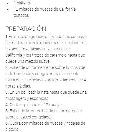
1 plátano
12 mitades de nueces de California 
tostadas
PREPARACIÓN
1
En un tazón grande, utilizando una cuchara 
de madera, mezcle rápidamente el helado, los 
plátanos machacados, las nueces de 
California y los trozos de caramelo hasta que 
quede una mezcla suave.
2.
Extiende uniformemente sobre la masa de 
tarta horneada y congela inmediatamente 
hasta que esté sólido, aproximadamente de 4 
horas a 2 días.
3.
En un bol, batir la nata hasta que quede una 
masa ligera y esponjosa.
4.
Corta el plátano en 12 rodajas.
5.
Extiende la crema batida uniformemente 
sobre el pastel congelado.
6.
Cubra con mitades de nueces y rodajas de 
plátano.