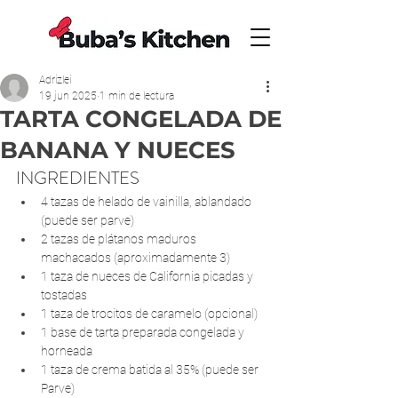
Adrizlei
19 jun 2025
1 min de lectura
TARTA CONGELADA DE
BANANA Y NUECES
INGREDIENTES
4 tazas de helado de vainilla, ablandado 
(puede ser parve)
2 tazas de plátanos maduros 
machacados (aproximadamente 3)
1 taza de nueces de California picadas y 
tostadas
1 taza de trocitos de caramelo (opcional)
1 base de tarta preparada congelada y 
horneada
1 taza de crema batida al 35% (puede ser 
Parve)