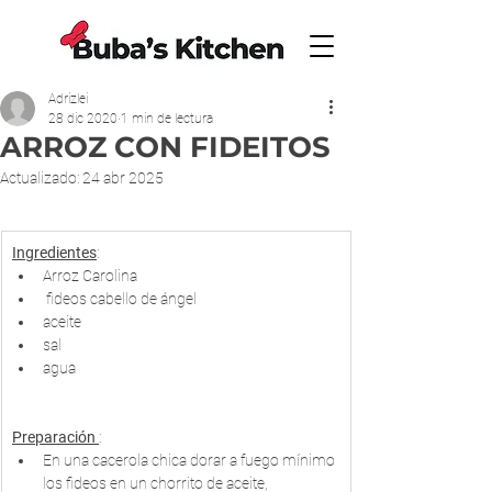
Adrizlei
28 dic 2020
1 min de lectura
ARROZ CON FIDEITOS
Actualizado:
24 abr 2025
Ingredientes
:
Arroz Carolina 
 fideos cabello de ángel
aceite
sal
agua
Preparación 
:
En una cacerola chica dorar a fuego mínimo 
los fideos en un chorrito de aceite, 