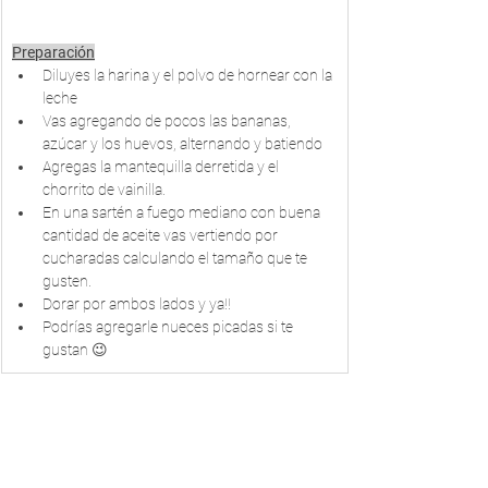
Preparación
Diluyes la harina y el polvo de hornear con la 
leche
Vas agregando de pocos las bananas, 
azúcar y los huevos, alternando y batiendo
Agregas la mantequilla derretida y el 
chorrito de vainilla.
En una sartén a fuego mediano con buena 
cantidad de aceite vas vertiendo por 
cucharadas calculando el tamaño que te 
gusten.
Dorar por ambos lados y ya!!
Podrías agregarle nueces picadas si te 
gustan 😉