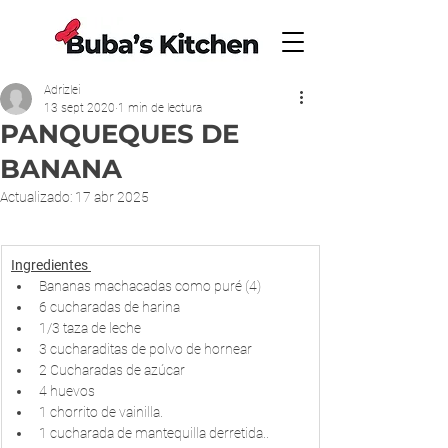
Adrizlei
13 sept 2020
1 min de lectura
PANQUEQUES DE
BANANA
Actualizado:
17 abr 2025
Ingredientes 
Bananas machacadas como puré (4)
6 cucharadas de harina
1/3 taza de leche
3 cucharaditas de polvo de hornear
2 Cucharadas de azúcar
4 huevos
1 chorrito de vainilla.
1 cucharada de mantequilla derretida..