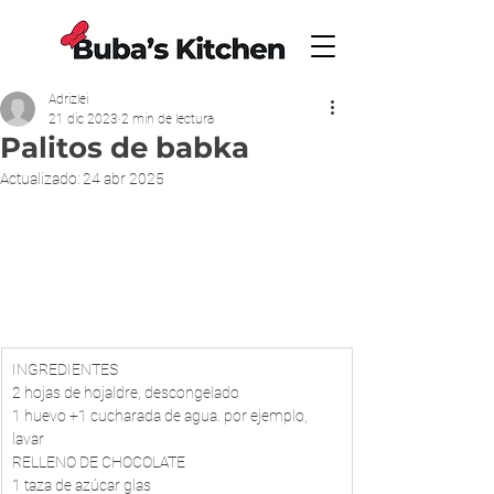
Adrizlei
21 dic 2023
2 min de lectura
Palitos de babka
Actualizado:
24 abr 2025
INGREDIENTES
2 hojas de hojaldre, descongelado
1 huevo +1 cucharada de agua. por ejemplo, 
lavar
RELLENO DE CHOCOLATE
1 taza de azúcar glas