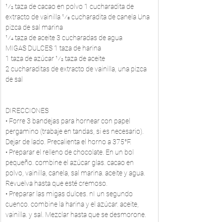
1⁄2 taza de cacao en polvo 1 cucharadita de 
extracto de vainilla 1⁄8 cucharadita de canela Una 
pizca de sal marina
1⁄4 taza de aceite 3 cucharadas de agua
MIGAS DULCES 1 taza de harina
1 taza de azúcar 1⁄2 taza de aceite
2 cucharaditas de extracto de vainilla, una pizca 
de sal
DIRECCIONES
• Forre 3 bandejas para hornear con papel 
pergamino (trabaje en tandas, si es necesario). 
Dejar de lado. Precalienta el horno a 375°F.
• Preparar el relleno de chocolate. En un bol 
pequeño. combine el azúcar glas. cacao en 
polvo, vainilla, canela, sal marina. aceite y agua. 
Revuelva hasta que esté cremoso.
• Preparar las migas dulces. nI un segundo 
cuenco. combine la harina y el azúcar. aceite, 
vainilla. y sal. Mezclar hasta que se desmorone.