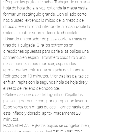
• Prepare las pajitas de baba. Trabajando con una 
hoja de hojaldre a la vez, extienda la masa hasta 
formar un rectángulo grande. Con el lado corto 
hacia usted, extienda la mitad de la mezcla de 
chocolate en la mitad inferior de la masa: doble la 
mitad sin cubrir sobre el lado de chocolate.
• Usando un cortador de pizza, corte la masa en 
tiras de 1 pulgada. Gira los extremos en 
direcciones opuestas para darle a las pajitas una 
apariencia en espiral. Transfiera cada tira a una 
de las bandejas para hornear, espaciadas 
aproximadamente a una pulgada de distancia. 
Refrigere por 10 minutos. Mientras las pajitas se 
enfrían. repita con la segunda hoja de hojaldre y 
el resto del relleno de chocolate.
• Retire las cacerolas del frigorífico; Cepille las 
pajitas ligeramente con, por ejemplo, un lavado. 
Espolvorea con migas dulces. Hornee hasta que 
esté inflado y dorado, aproximadamente 20 
minutos.
HAGA ADELANTE ¡Estas pajitas se congelan bien, 
ya sea horneadas o crudas! RENDIMIENTO 2 