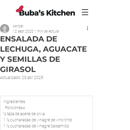
Adrizlei
12 sept 2020
1 min de lectura
ENSALADA DE
LECHUGA, AGUACATE
Y SEMILLAS DE
GIRASOL
Actualizado:
23 abr 2025
Ingredientes
  Porciones4
½ taza de aceite de oliva
1 ½ cucharadas de vinagre de vino tinto
1 ½ cucharadas de vinagre balsámico