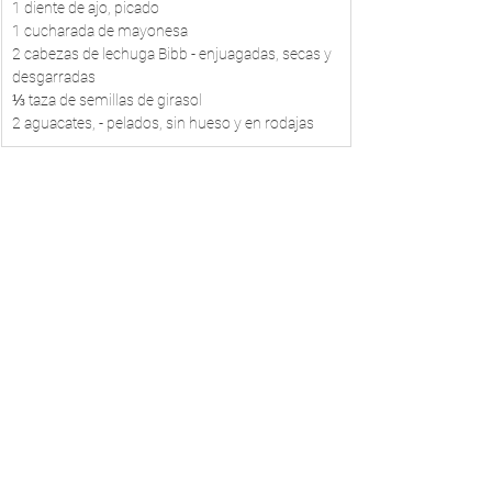
1 diente de ajo, picado
1 cucharada de mayonesa
2 cabezas de lechuga Bibb - enjuagadas, secas y 
desgarradas
⅓ taza de semillas de girasol
2 aguacates, - pelados, sin hueso y en rodajas