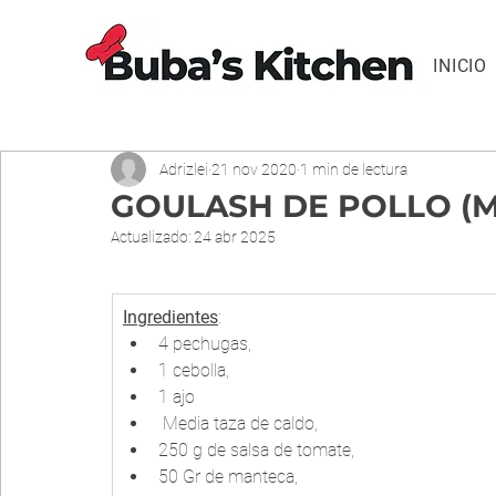
INICIO
Adrizlei
21 nov 2020
1 min de lectura
GOULASH DE POLLO (
Actualizado:
24 abr 2025
Ingredientes
:
4 pechugas, 
1 cebolla, 
1 ajo
 Media taza de caldo, 
250 g de salsa de tomate, 
50 Gr de manteca,