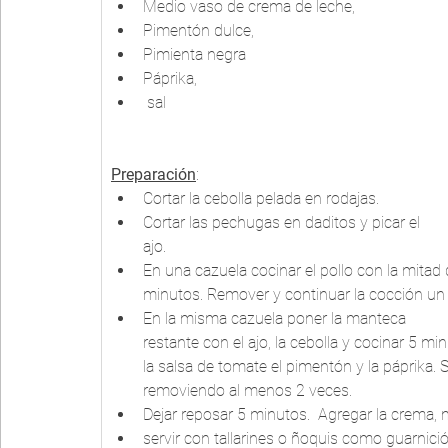
Medio vaso de crema de leche, 
Pimentón dulce, 
Pimienta negra
Páprika,
 sal
Preparación
:
Cortar la cebolla pelada en rodajas. 
Cortar las pechugas en daditos y picar el 
ajo. 
En una cazuela cocinar el pollo con la mita
minutos. Remover y continuar la cocción un 
En la misma cazuela poner la manteca 
restante con el ajo, la cebolla y cocinar 5 minu
la salsa de tomate el pimentón y la páprika. 
removiendo al menos 2 veces. 
Dejar reposar 5 minutos.  Agregar la crema, 
servir con tallarines o ñoquis como guarnició