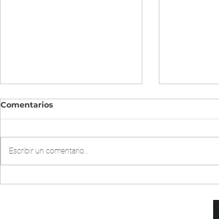
Comentarios
Escribir un comentario...
CHOW MIEN DE POLLO
ARROZ FR
EN OLLA INSTANTÁNEA
POLLO EN
PRESION