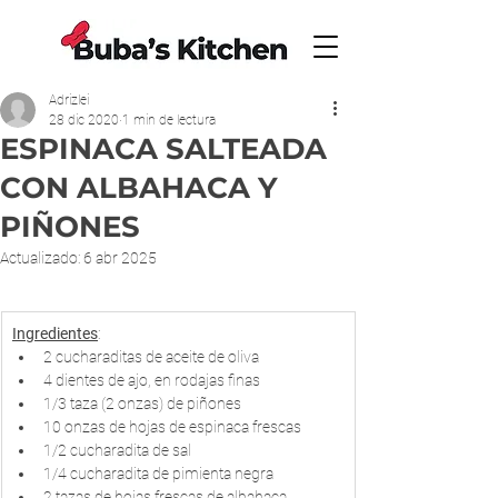
Adrizlei
28 dic 2020
1 min de lectura
ESPINACA SALTEADA
CON ALBAHACA Y
PIÑONES
Actualizado:
6 abr 2025
Ingredientes
:
2 cucharaditas de aceite de oliva
4 dientes de ajo, en rodajas finas
1/3 taza (2 onzas) de piñones
10 onzas de hojas de espinaca frescas
1/2 cucharadita de sal 
1/4 cucharadita de pimienta negra
2 tazas de hojas frescas de albahaca