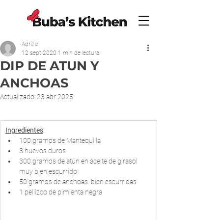
Adrizlei
12 sept 2020
1 min de lectura
DIP DE ATUN Y
ANCHOAS
Actualizado:
23 abr 2025
Ingredientes
:
100 gramos de Mantequilla
3 huevos duros
300 gramos de atún en aceite de girasol 
muy bien escurrido 
50 gramos de anchoas  bien escurridas
1 pellizco de pimienta negra