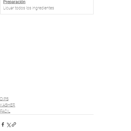
Preparación
: 
Licuar todos los ingredientes
DIPS
KASHER
FACIL