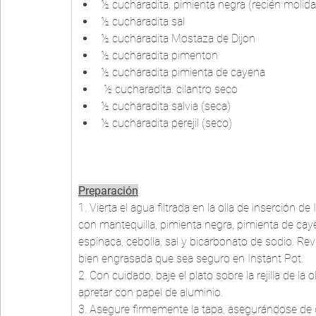
½ cucharadita. pimienta negra (recién molida
½ cucharadita sal
½ cucharadita Mostaza de Dijon
½ cucharadita pimenton 
½ cucharadita pimienta de cayena
 ½ cucharadita. cilantro seco 
½ cucharadita salvia (seca) 
½ cucharadita perejil (seco)
Preparación
1. Vierta el agua filtrada en la olla de inserción de
con mantequilla, pimienta negra, pimienta de cayena
espinaca, cebolla, sal y bicarbonato de sodio. Rev
bien engrasada que sea seguro en Instant Pot. 
2. Con cuidado, baje el plato sobre la rejilla de la o
apretar con papel de aluminio. 
3. Asegure firmemente la tapa, asegurándose de q