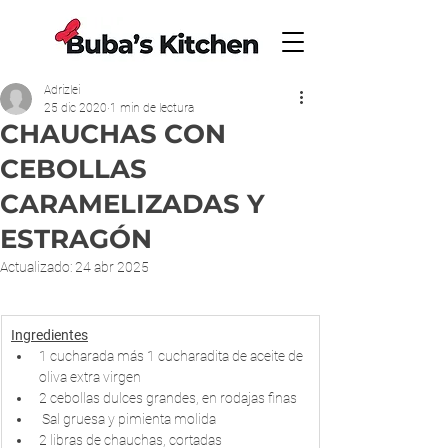
Adrizlei
25 dic 2020
1 min de lectura
CHAUCHAS CON
CEBOLLAS
CARAMELIZADAS Y
ESTRAGÓN
Actualizado:
24 abr 2025
Ingredientes
1 cucharada más 1 cucharadita de aceite de 
oliva extra virgen
2 cebollas dulces grandes, en rodajas finas
 Sal gruesa y pimienta molida
2 libras de chauchas, cortadas