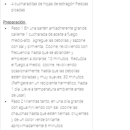
4 cucharaditas de hojas de estragón frescas 
picadas
Preparación 
Paso 1 En una sartén antiadherente grande, 
caliente 1 cucharada de aceite a fuego 
medio-alto.  Agregue las cebollas y sazone 
con sal y pimienta.  Cocine, revolviendo con 
frecuencia, hasta que se ablanden y 
empiecen a dorarse, 10 minutos.  Reduzca 
el fuego a medio;  cocine, revolviendo 
ocasionalmente, hasta que las cebollas 
estén doradas y muy suaves, 30 minutos.  
(Refrigere en un recipiente hermético, hasta 
1 día. Lleve a temperatura ambiente antes 
de usar).
Paso 2 Mientras tanto, en una olla grande 
con agua hirviendo con sal, cocine las 
chauchas hasta que estén tiernas, crujientes 
y de un color verde brillante, 
aproximadamente 6 minutos.  