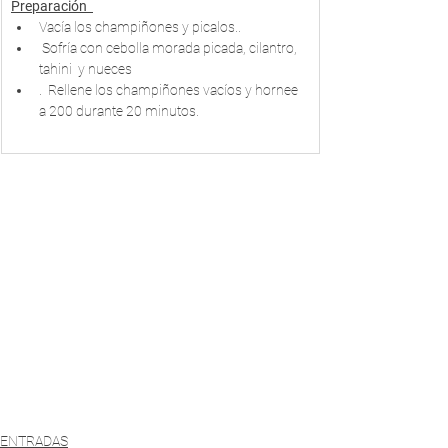
Preparación  
Vacía los champiñones y picalos.. 
 Sofría con cebolla morada picada, cilantro, 
tahini  y nueces
.  Rellene los champiñones vacíos y hornee 
a 200 durante 20 minutos.
ENTRADAS