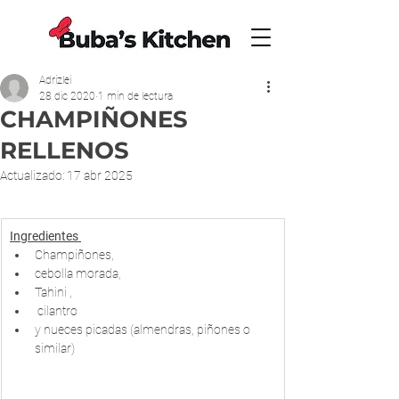
Adrizlei
28 dic 2020
1 min de lectura
CHAMPIÑONES
RELLENOS
Actualizado:
17 abr 2025
Ingredientes 
Champiñones, 
cebolla morada, 
Tahini ,
 cilantro 
y nueces picadas (almendras, piñones o 
similar)