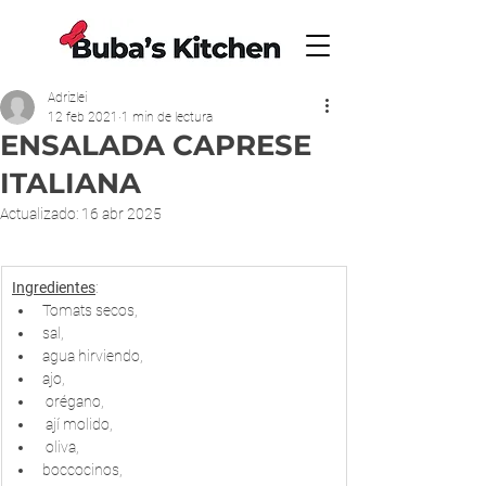
Adrizlei
12 feb 2021
1 min de lectura
ENSALADA CAPRESE
ITALIANA
Actualizado:
16 abr 2025
Ingredientes
:
Tomats secos, 
sal, 
agua hirviendo, 
ajo,
 orégano,
 ají molido,
 oliva, 
boccocinos,