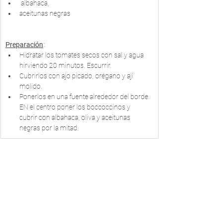
 albahaca, 
aceitunas negras
Preparación
::
Hidratar los tomates secos con sal y agua 
hirviendo 20 minutos. Escurrir. 
Cubrirlos con ajo picado, orégano y ají 
molido.
Ponerlos en una fuente alrededor del borde. 
EN el centro poner los boccoccinos y 
cubrir con albahaca, oliva y aceitunas 
negras por la mitad.