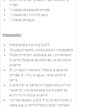
mitad
1½ tazas de salsa de tomate
1½ tazas de vino tinto seco
1½ tazas de agua
Preparación:
Precaliente el horno a 325°F.
 Enjuague lacaré y colóquela en una asadera.
Frote pimentón, albahaca, sal y pimienta en 
la carne. Esparza las cebollas y el ajo sobre 
la carne.
En un tazón mediano, mezcle la salsa de 
tomate, el vino y el agua. Vierta sobre la 
carne.
Cubra bien la fuente con papel de aluminio, 
haciendo una carpa para que el papel de 
aluminio no toque la carne.
Hornee, tapado, a 325 °F durante 3 horas, o 
hasta que un termómetro digital insertado 