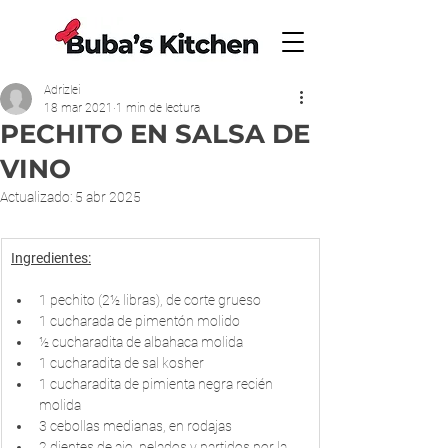
Adrizlei
18 mar 2021
1 min de lectura
PECHITO EN SALSA DE
VINO
Actualizado:
5 abr 2025
Ingredientes:
1 pechito (2½ libras), de corte grueso
1 cucharada de pimentón molido
½ cucharadita de albahaca molida
1 cucharadita de sal kosher
1 cucharadita de pimienta negra recién 
molida
3 cebollas medianas, en rodajas
2 dientes de ajo, pelados y partidos por la 