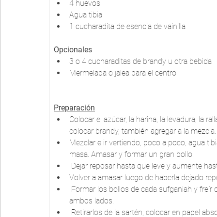
4 huevos
Agua tibia
1 cucharadita de esencia de vainilla
Opcionales
3 o 4 cucharaditas de brandy u otra bebida
Mermelada o jalea para el centro
Preparación
Colocar el azúcar, la harina, la levadura, la ral
colocar brandy, también agregar a la mezcla.
Mezclar e ir vertiendo, poco a poco, agua tib
masa. Amasar y formar un gran bollo.
 Dejar reposar hasta que leve y aumente hasta
Volver a amasar luego de haberla dejado rep
 Formar los bollos de cada sufganiah y freír cada uno en abundante aceite, hasta dorarlos de 
ambos lados.
 Retirarlos de la sartén, colocar en papel ab