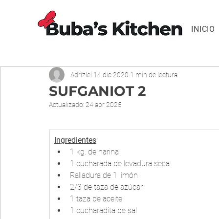
INICIO
Adrizlei
14 dic 2020
1 min de lectura
SUFGANIOT 2
Actualizado:
24 abr 2025
Ingredientes
1 kg. de harina
1 cucharada de levadura seca
Ralladura de 1 limón
2/3 de taza de azúcar
1 taza de aceite
1 cucharadita de sal