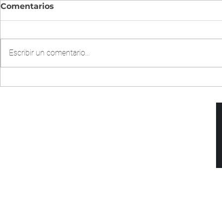
Comentarios
Escribir un comentario...
CHOW MIEN DE POLLO
BUDIN D
EN OLLA INSTANTÁNEA
PARVE (X 
DIRECCIÓN