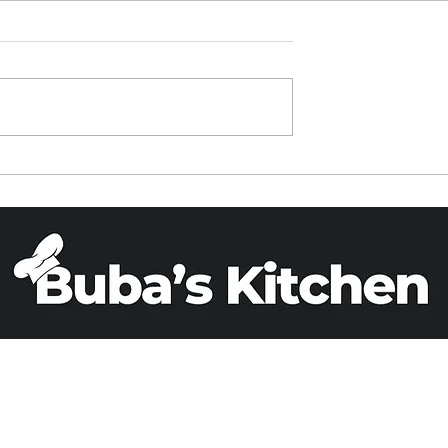
CROQUETAS DE SALM
E BANANA
2)
Correo electró
Teléfono